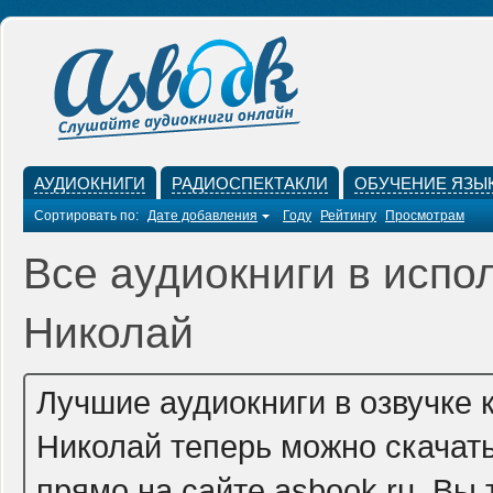
АУДИОКНИГИ
РАДИОСПЕКТАКЛИ
ОБУЧЕНИЕ ЯЗЫ
Сортировать по:
Дате добавления
Году
Рейтингу
Просмотрам
Все аудиокниги в испо
Николай
Лучшие аудиокниги в озвучке
Николай теперь можно скачат
прямо на сайте asbook.ru. Вы