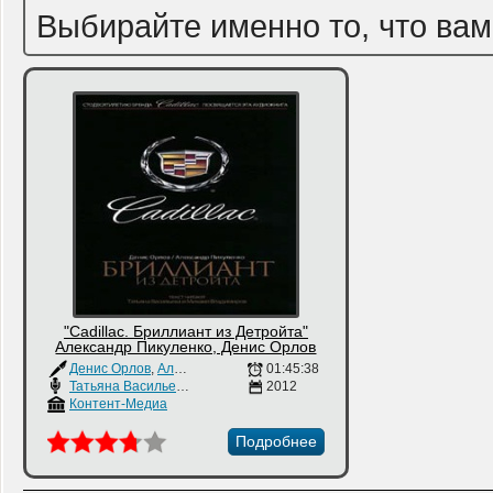
Выбирайте именно то, что вам
"Cadillac. Бриллиант из Детройта"
Александр Пикуленко, Денис Орлов
Денис Орлов
,
Александр Пикуленко
01:45:38
Татьяна Васильева
,
Михаил Виноградов
2012
Контент-Медиа
Подробнее