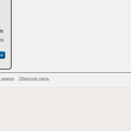
йн
:00
ее
 казино
Обратная связь