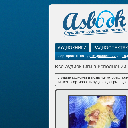
АУДИОКНИГИ
РАДИОСПЕКТА
Сортировать по:
Дате добавления
Год
Все аудиокниги в исполнении 
Лучшие аудиокниги в озвучке которых при
можете сортировать аудиошедевры по дате