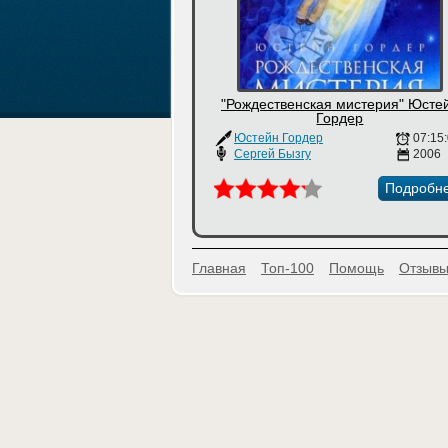
"Рождественская мистерия" Юсте
Гордер
Юстейн Гордер
07:15
Сергей Бызгу
2006
Подробн
Главная
Топ-100
Помощь
Отзывы