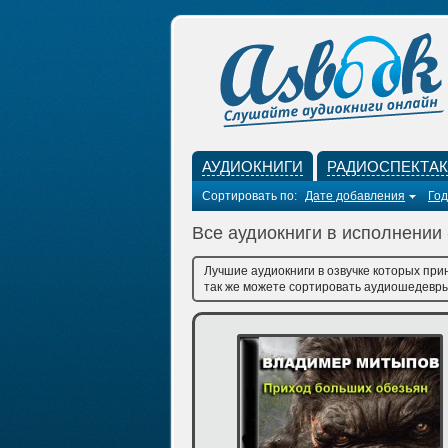
АУДИОКНИГИ
РАДИОСПЕКТА
Сортировать по:
Дате добавления
Год
Все аудиокниги в исполнении
Лучшие аудиокниги в озвучке которых при
так же можете сортировать аудиошедевры 