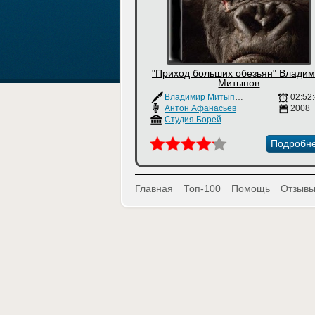
"Приход больших обезьян" Влади
Митыпов
Владимир Митыпов
02:52
Антон Афанасьев
2008
Студия Борей
Подробн
Главная
Топ-100
Помощь
Отзывы