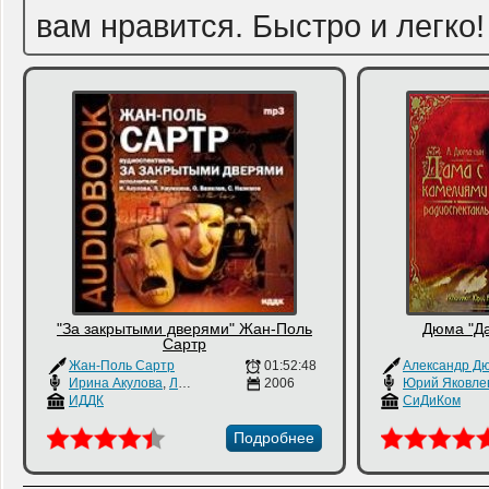
вам нравится. Быстро и легко!
"За закрытыми дверями" Жан-Поль
Дюма "Д
Сартр
Жан-Поль Сартр
01:52:48
Александр Д
Ирина Акулова
,
Лариса Наумкина
2006
,
Олег Вавилов
Юрий Яковле
ИДДК
СиДиКом
Подробнее