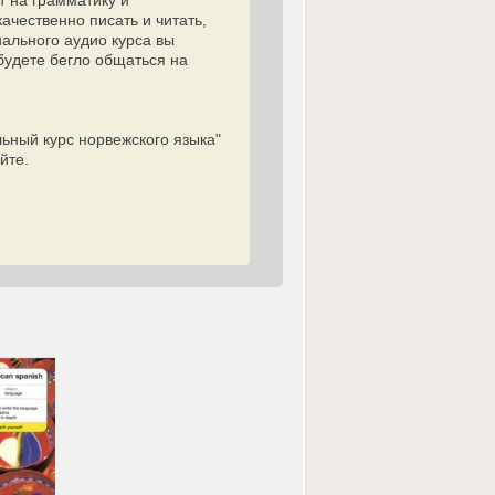
т на грамматику и
ачественно писать и читать,
ального аудио курса вы
будете бегло общаться на
льный курс норвежского языка"
йте.