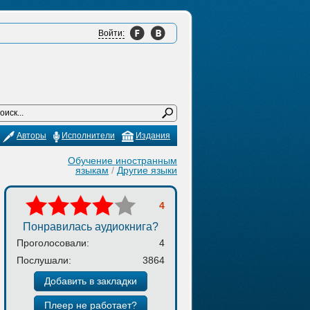
Войти:
Авторы
Исполнители
Издания
Обучение иностранным
языкам
/
Другие языки
4
Понравилась аудиокнига?
Проголосовали:
4
Послушали:
3864
Добавить в закладки
Плеер не работает?