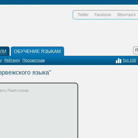
Twitter
Facebook
ВКонтакте
КЛИ
ОБУЧЕНИЕ ЯЗЫКАМ
у
Рейтингу
Просмотрам
Топ 100
орвежского языка"
ить Flash-плеер