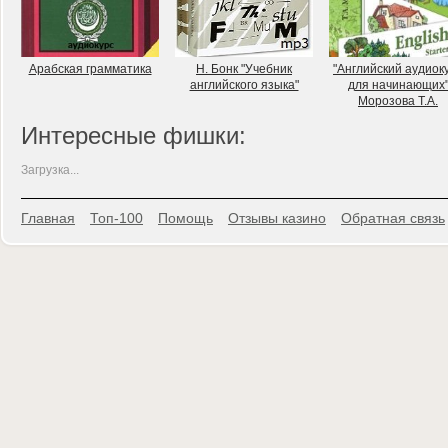
Арабская грамматика
Н. Бонк "Учебник
"Английский аудиок
английского языка"
для начинающих
Морозова Т.А.
Интересные фишки:
Загрузка...
Главная
Топ-100
Помощь
Отзывы казино
Обратная связь