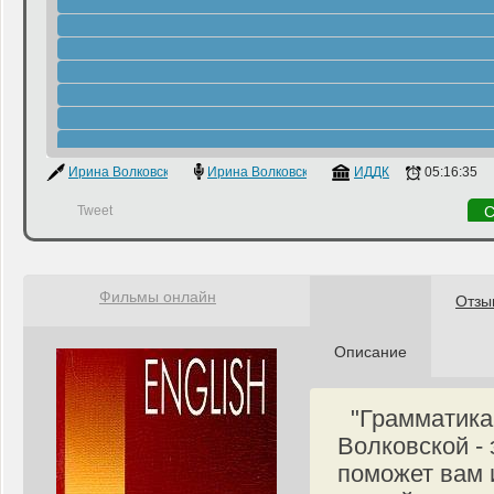
Ирина Волковская
Ирина Волковская
ИДДК
05:16:35
Tweet
С
Фильмы онлайн
Отзы
Описание
"Грамматика 
Волковской -
поможет вам 