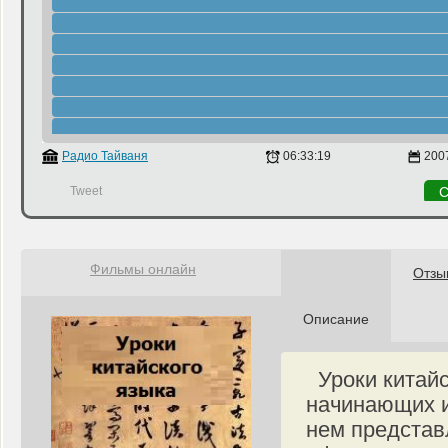
Радио Тайваня
06:33:19
200
Tweet
С
Фильмы онлайн
Отзы
Описание
Уроки китай
начинающих и
нем представ