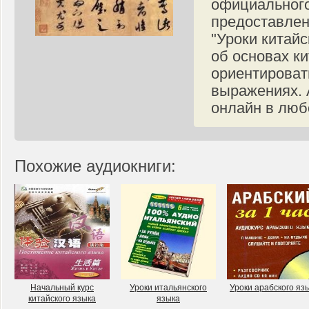
официального
предоставле
"Уроки китай
об основах к
ориентироват
выражениях. 
онлайн в люб
Похожие аудиокниги:
Начальный курс
Уроки итальянского
Уроки арабского яз
китайского языка
языка