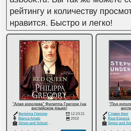
рейтингу и количеству просмо
нравится. Быстро и легко!
"Алая королева" Филиппа Грегори (на
"Под купол
английском языке)
англ
Филиппа Грегори
12:23:21
Стивен Кинг
Bianca Amato
2010
Raul Esparza
Simon and Schuster Inc