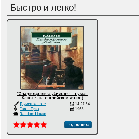
Быстро и легко!
"Хладнокровное убийство" Трумен
Капоте (на английском языке)
Трумен Капоте
14:27:54
Скотт Брик
1966
Random House
Подробнее