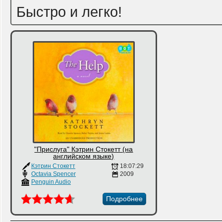
Быстро и легко!
"Прислуга" Кэтрин Стокетт (на
английском языке)
Кэтрин Стокетт
18:07:29
Octavia Spencer
2009
Penguin Audio
Подробнее