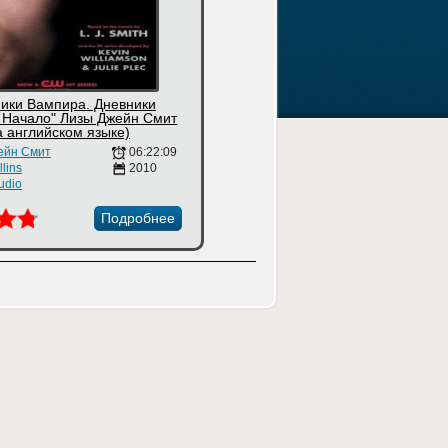
ники Вампира. Дневники
 Начало" Лизы Джейн Смит
а английском языке)
ейн Смит
06:22:09
lins
2010
udio
Подробнее