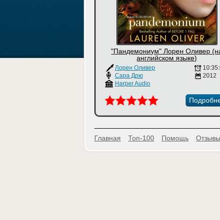
"Пандемониум" Лорен Оливер (н
английском языке)
Лорен Оливер
10:35
Сара Дрю
2012
Harper Audio
Подробн
Главная
Топ-100
Помощь
Отзывы