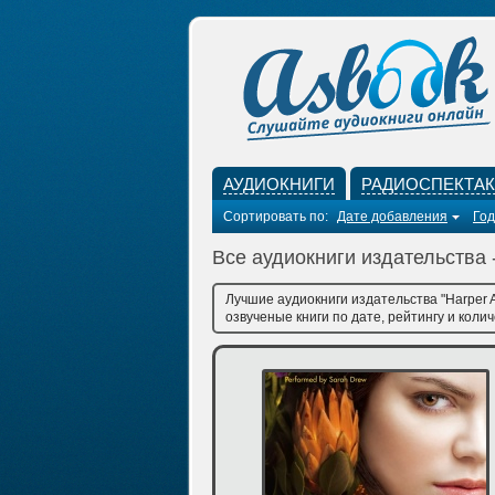
АУДИОКНИГИ
РАДИОСПЕКТА
Сортировать по:
Дате добавления
Год
Все аудиокниги издательства -
Лучшие аудиокниги издательства "Harper 
озвученые книги по дате, рейтингу и коли