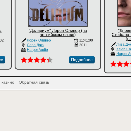
а
"Делириум" Лорен Оливер (на
"Днев
английском языке)
Стефана.
(н
:02
Лорен Оливер
11:41:00
Лиза Дж
Сара Дрю
2011
Kevin Col
Harper Audio
Harper A
ее
Подробнее
 казино
Обратная связь