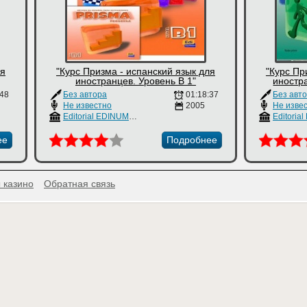
ля
"Курс Призма - испанский язык для
"Курс Пр
иностранцев. Уровень В 1"
иностр
:48
Без автора
01:18:37
Без авт
Не известно
2005
Не изве
Editorial EDINUMEN
ее
Подробнее
 казино
Обратная связь