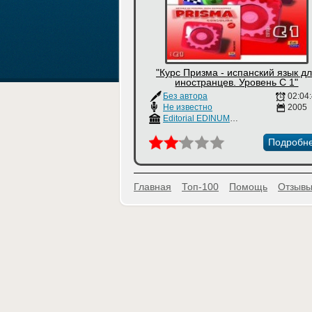
"Курс Призма - испанский язык д
иностранцев. Уровень С 1"
Без автора
02:04
Не известно
2005
Editorial EDINUMEN
Подробн
Главная
Топ-100
Помощь
Отзывы