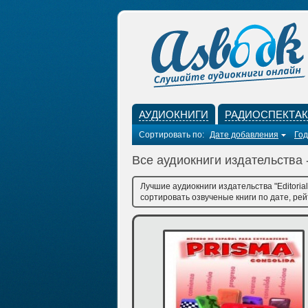
АУДИОКНИГИ
РАДИОСПЕКТА
Сортировать по:
Дате добавления
Год
Все аудиокниги издательства 
Лучшие аудиокниги издательства "Editori
сортировать озвученые книги по дате, рей