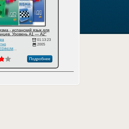
изма - испанский язык для
анцев. Уровень A1 — А2"
ора
01:13:23
стно
2005
Editorial EDINUMEN
Подробнее