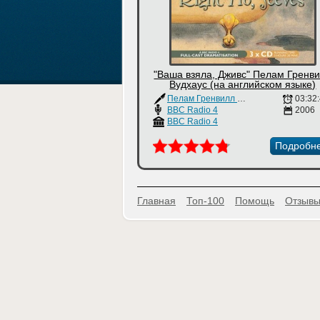
"Ваша взяла, Дживс" Пелам Гренв
Вудхаус (на английском языке)
Пелам Гренвилл Вудхаус
03:32
BBC Radio 4
2006
BBC Radio 4
Подробн
Главная
Топ-100
Помощь
Отзывы