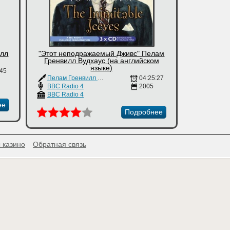
илл
"Этот неподражаемый Дживс" Пелам
Гренвилл Вудхаус (на английском
языке)
:45
Пелам Гренвилл Вудхаус
04:25:27
BBC Radio 4
2005
BBC Radio 4
ее
Подробнее
 казино
Обратная связь