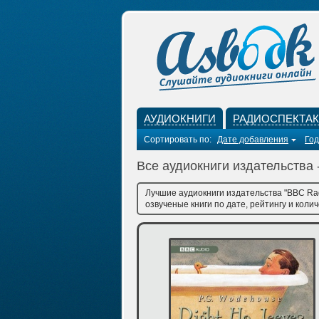
АУДИОКНИГИ
РАДИОСПЕКТА
Сортировать по:
Дате добавления
Год
Все аудиокниги издательства 
Лучшие аудиокниги издательства "BBC Rad
озвученые книги по дате, рейтингу и коли