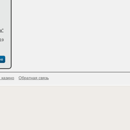
х"
:19
ее
 казино
Обратная связь