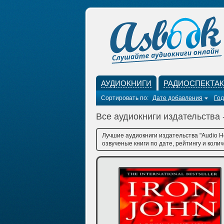
АУДИОКНИГИ
РАДИОСПЕКТА
Сортировать по:
Дате добавления
Год
Все аудиокниги издательства 
Лучшие аудиокниги издательства "Audio H
озвученые книги по дате, рейтингу и коли