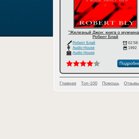
"Железный Джон: книга о мужчина
Роберт Блай
Роберт Блай
02:58
Audio House
1992
Audio House
Подробн
Главная
Топ-100
Помощь
Отзывы