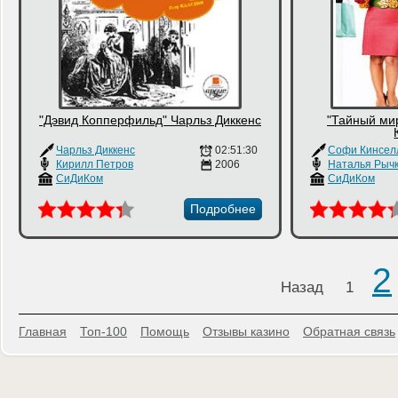
"Дэвид Копперфильд" Чарльз Диккенс
"Тайный ми
Чарльз Диккенс
02:51:30
Софи Кинсел
Кирилл Петров
2006
Наталья Рыч
СиДиКом
СиДиКом
Подробнее
2
Назад
1
Главная
Топ-100
Помощь
Отзывы казино
Обратная связь