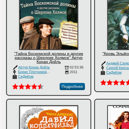
"Тайна Боскомской долины и другие
"Кровь Эльфо
рассказы о Шерлоке Холмсе" Артур
Конан Дойль
Артур Конан Дойль
02:53:36
Сергей Кирса
Борис Плотников
,
Владимир Еремин
2011
,
юрий Назаров
СиДиКом
СиДиКом
Подробнее