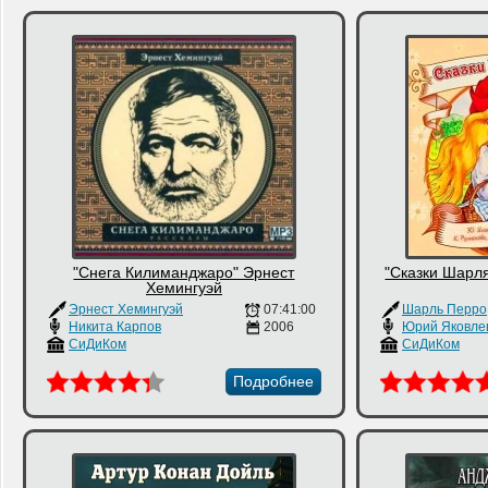
"Снега Килиманджаро" Эрнест
"Сказки Шарл
Хeмингуэй
Эрнест Хeмингуэй
07:41:00
Шарль Перро
Никита Карпов
2006
Юрий Яковле
СиДиКом
СиДиКом
Подробнее