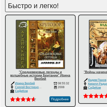
Быстро и легко!
"Средневековые легенды и
"Войны начин
волшебные истории Британии" Ирина
Вербий
Вадим Панов
Ирина Вербий
08:55:32
Кирилл Радци
Сергей Вострецов
,
Елена Греп
2008
СиДиКом
СиДиКом
Подробнее