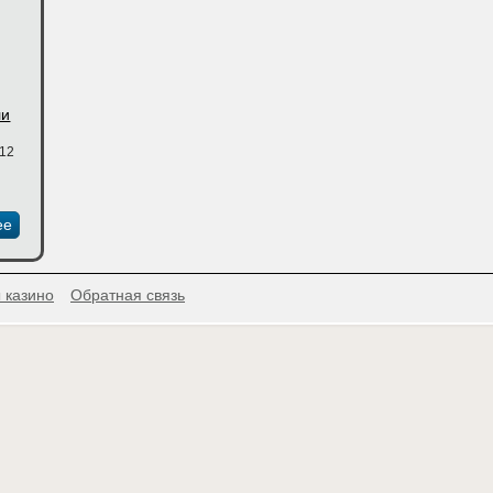
ли
:12
Елена Миллиоти
ее
 казино
Обратная связь