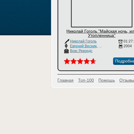
Николай Гоголь "Майская ночь, и
Утопленница"
Николай Гоголь
01:27
Евгений Весник
,
Рогволд Суховерко
2004
,
Вокс Рекордс
Подробн
Главная
Топ-100
Помощь
Отзывы