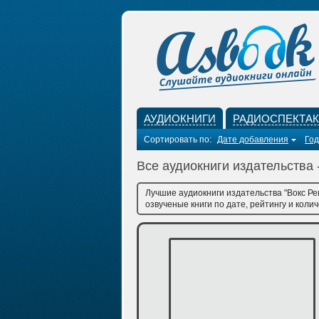
АУДИОКНИГИ
РАДИОСПЕКТА
Сортировать по:
Дате добавления
Год
Все аудиокниги издательства 
Лучшие аудиокниги издательства "Вокс Ре
озвученые книги по дате, рейтингу и коли