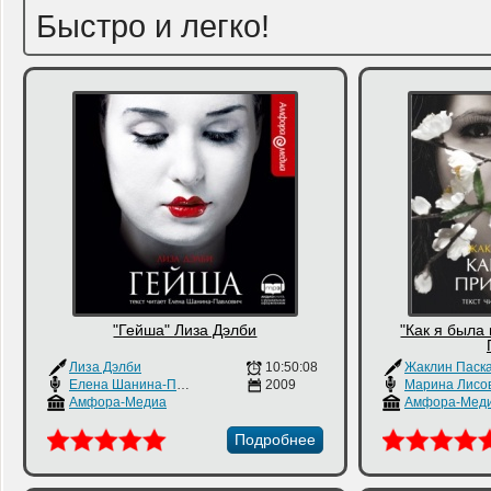
Быстро и легко!
"Гейша" Лиза Дэлби
"Как я была
Лиза Дэлби
10:50:08
Жаклин Паск
Елена Шанина-Павлович
2009
Марина Лисо
Амфора-Медиа
Амфора-Мед
Подробнее