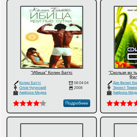
"Ибица" Колин Баттс
"Скользя во т
Фил
Колин Баттс
08:04:04
Дик Филип К
Олов Чугунский
2008
Амфора-Медиа
Амфора-Мед
Подробнее