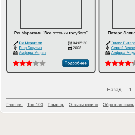
Рю Мураками "Все оттенки голубого"
Питерс Элли
Рю Мураками
04:05:20
Эллис Питер
Егор Бакулин
2008
Сергей Венз
Амфора-Медиа
Амфора-Мед
Подробнее
Назад
1
Главная
Топ-100
Помощь
Отзывы казино
Обратная связь