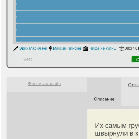
Эрих Мария Ремарк
Максим Пинскер
Нигде не купишь
08:37:0
Tweet
С
Фильмы онлайн
Отзы
Описание
Их самым гру
швырнули в к