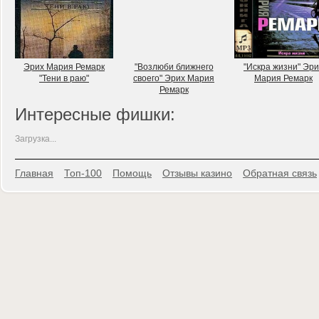
Эрих Мария Ремарк
"Возлюби ближнего
"Искра жизни" Эри
"Тени в раю"
своего" Эрих Мария
Мария Ремарк
Ремарк
Интересные фишки:
Загрузка...
Главная
Топ-100
Помощь
Отзывы казино
Обратная связь