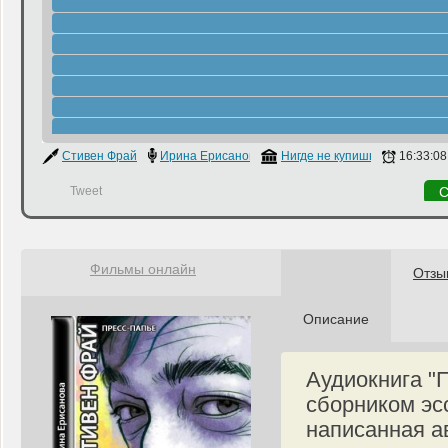
Стивен Фрай
Ирина Ерисанова
Нигде не купишь
16:33:08
Tweet
С
Фильмы онлайн
Отзы
Описание
Аудиокнига "
сборником эс
написанная а