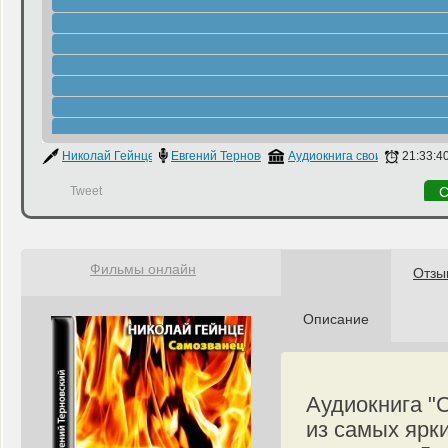
Николай Гейнце
Евгений Терновский
Аудиокнига своими руками
21:33:4
Tweet
С
Фильмы онлайн
Отзы
Описание
Аудиокнига "
из самых ярк