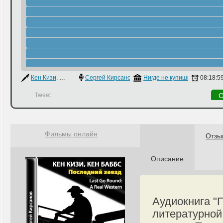
Кен Кизи
,
Кен Баббс
Сергей Кирсанов
Нигде не купишь
08:18:5
Tweet
С
Фильмы онлайн
Отзы
Описание
Аудиокнига "
литературной 