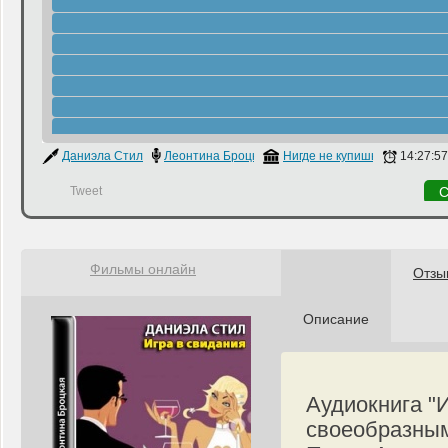
Даниэла Стил
Леонтина Броцкая
Нигде не купишь
14:27:57
Tweet
С
Фильмы онлайн
Отзы
Описание
Аудиокнига "
своеобразным