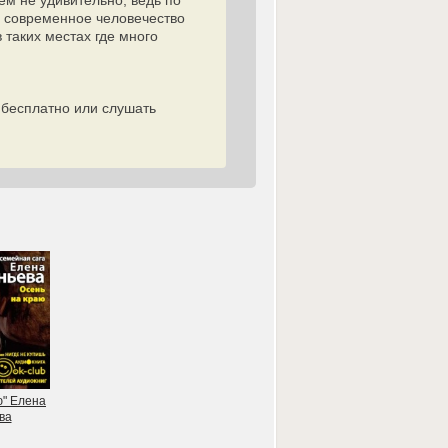
ем не удивительно, ведь по
ь современное человечество
 таких местах где много
 бесплатно или слушать
ю" Елена
ва