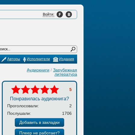
Войти:
Авторы
Исполнители
Издания
Аудиокниги
/
Зарубежная
литература
5
Понравилась аудиокнига?
Проголосовали:
2
Послушали:
1706
Добавить в закладки
Плеер не работает?