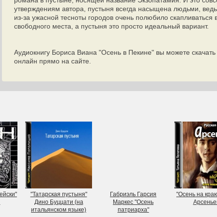
романа в пустыне, носящей название Экзопатамия. И это совс
утверждениям автора, пустыня всегда насыщена людьми, вед
из-за ужасной тесноты городов очень полюбило скапливаться в
свободного места, а пустыня это просто идеальный вариант.
Аудиокнигу Бориса Виана "Осень в Пекине" вы можете скачать
онлайн прямо на сайте.
ейски"
"Татарская пустыня"
Габриэль Гарсия
"Осень на кра
н
Дино Буццати (на
Маркес "Осень
Арсенье
итальянском языке)
патриарха"