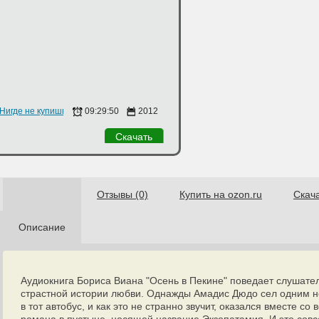
Нигде не купишь
09:29:50
2012
Скачать
Отзывы (0)
Купить на ozon.ru
Скач
Описание
Аудиокнига Бориса Виана "Осень в Пекине" поведает слушате
страстной истории любви. Однажды Амадис Дюдо сел одним 
в тот автобус, и как это не странно звучит, оказался вместе с