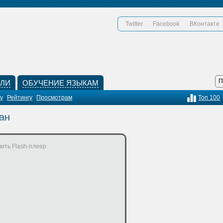
Twitter
Facebook
ВКонтакте
КЛИ
ОБУЧЕНИЕ ЯЗЫКАМ
у
Рейтингу
Просмотрам
Топ 100
ан
ить Flash-плеер