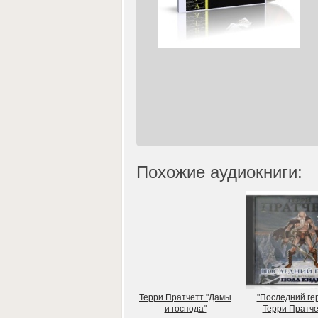
Похожие аудиокниги:
Терри Пратчетт "Дамы
"Последний ге
и господа"
Терри Пратче