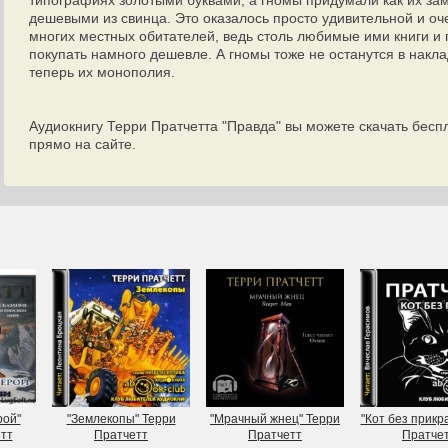
типографиях золотыми буквами, а гномы придумали как их за
дешевыми из свинца. Это оказалось просто удивительной и оч
многих местных обитателей, ведь столь любимые ими книги и 
покупать намного дешевле. А гномы тоже не останутся в накла
теперь их монополия.
Аудиокнигу Терри Пратчетта "Правда" вы можете скачать бесп
прямо на сайте.
рой"
"Землекопы" Терри
"Мрачный жнец" Терри
"Кот без прикр
тт
Пратчетт
Пратчетт
Пратче