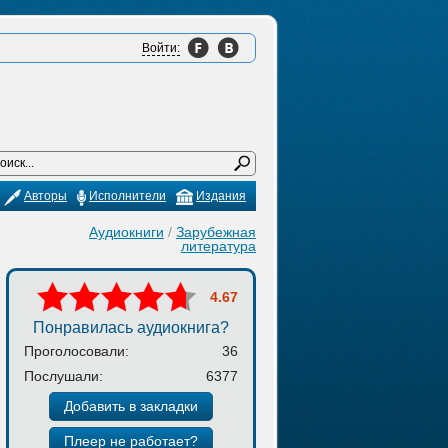
Войти:
Авторы
Исполнители
Издания
Аудиокниги
/
Зарубежная
литература
4.67
Понравилась аудиокнига?
Проголосовали:
36
Послушали:
6377
Добавить в закладки
Плеер не работает?