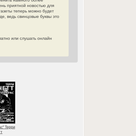
менить намного более
ень приятной новостью для
газеты теперь можно будет
де, ведь свинцовые буквы это
латно или слушать онлайн
ас" Терри
тт