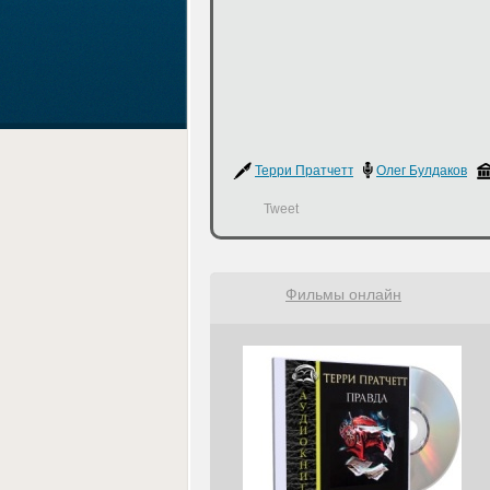
Терри Пратчетт
Олег Булдаков
Tweet
Фильмы онлайн