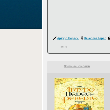
Артуро Перес- Реверте
Вячеслав Герасим
Tweet
Фильмы онлайн