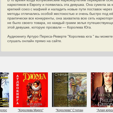
В то время когда колумбийским наркокортелям перекрыли осн
наркотиков в Европу и появилась эта девушка. Она сумела за 
крепкий союз с мафией и наладить новые пути поставок чере
методы отличались особой жестокостью и очень быстро под е
практически все конкуренты, она захватила всю сеть наркоторг
не было своего товара, но каждый грамм зелья путешествующе
этой девушке, которую прозвали — Королева Юга.
Аудиокнигу Артуро Переса-Реверте "Королева юга " вы можете
слушать онлайн прямо на сайте.
арлос
"Королева Марго"
"Королева" Степан
"Алая коро