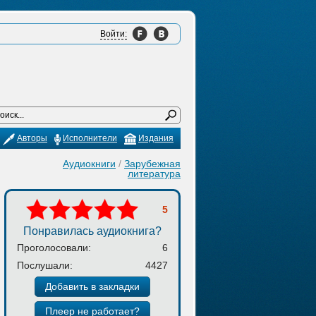
Войти:
Авторы
Исполнители
Издания
Аудиокниги
/
Зарубежная
литература
5
Понравилась аудиокнига?
Проголосовали:
6
Послушали:
4427
Добавить в закладки
Плеер не работает?