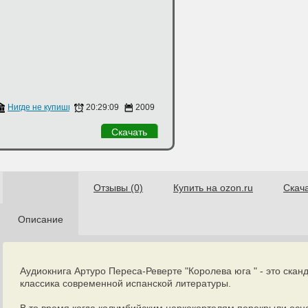
ов
Нигде не купишь
20:29:09
2009
Скачать
Отзывы (0)
Купить на ozon.ru
Скач
Описание
Аудиокнига Артуро Переса-Реверте "Королева юга " - это ска
классика современной испанской литературы.