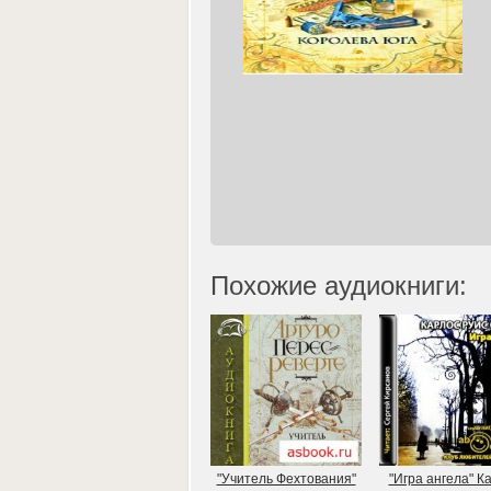
Похожие аудиокниги:
"Учитель Фехтования"
"Игра ангела" К