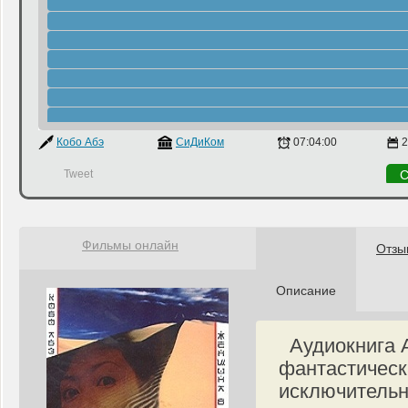
Кобо Абэ
СиДиКом
07:04:00
2
Tweet
С
Фильмы онлайн
Отзы
Описание
Аудиокнига А
фантастическ
исключительн