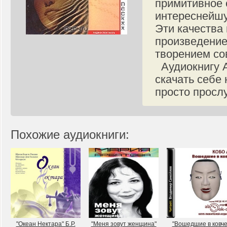
примитивное 
интереснейшу
Эти качества
произведение
творением со
Аудиокнигу А
скачать себе
просто прослу
Похожие аудиокниги:
"Океан Нектара" Б.Р.
"Меня зовут женщина"
"Вошедшие в ковче