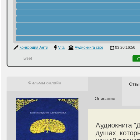
Конкордия Антарова
Vita
Аудиокнига своими руками
03:20:16:56
Tweet
С
Фильмы онлайн
Отзы
Описание
Аудиокнига "
душах, котор