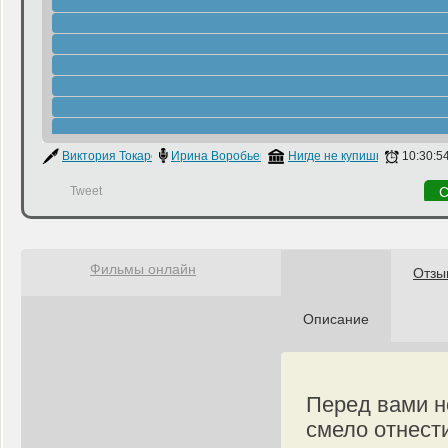
Виктория Токарева
Ирина Воробьева
Нигде не купишь
10:30:5
Tweet
С
Фильмы онлайн
Отзы
Описание
Перед вами н
смело отнест