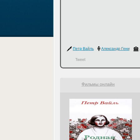
Петр Вайль
Александр Генис
Tweet
Фильмы онлайн