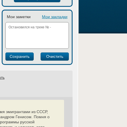
Мои заметки
Мои закладки
ать
умя эмигрантами из СССР,
сандром Генисом. Помня о
программы русской