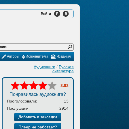
Войти:
Авторы
Исполнители
Издания
Аудиокниги
/
Русская
литература
3.92
Понравилась аудиокнига?
Проголосовали:
13
Послушали:
2914
Добавить в закладки
Плеер не работает?