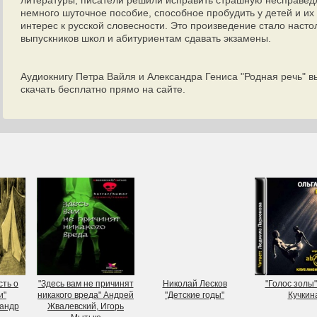
литературы, писатели решили исправить страшную несправедл
немного шуточное пособие, способное пробудить у детей и и
интерес к русской словесности. Это произведение стало насто
выпускников школ и абитуриентам сдавать экзамены.
Аудиокнигу Петра Вайля и Александра Гениса "Родная речь" 
скачать бесплатно прямо на сайте.
сть о
"Здесь вам не причинят
Николай Лесков
"Голос золы"
и"
никакого вреда" Андрей
"Детские годы"
Кучкин
сандр
Жвалевский, Игорь