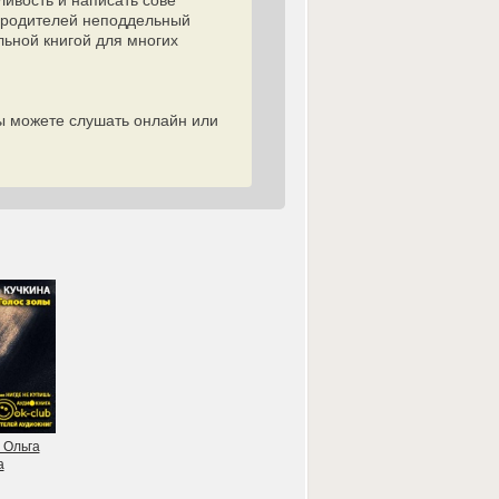
ивость и написать сове
х родителей неподдельный
льной книгой для многих
вы можете слушать онлайн или
 Ольга
а