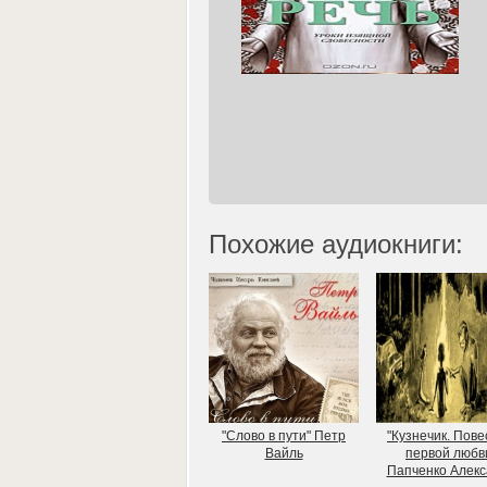
Похожие аудиокниги:
"Слово в пути" Петр
"Кузнечик. Пове
Вайль
первой любв
Папченко Алек