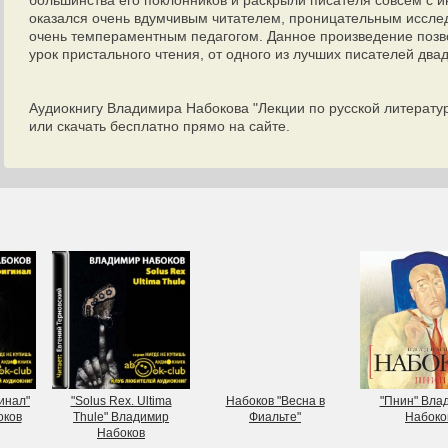
большинства его поклонников и раскрыли писателя совсем с и
оказался очень вдумчивым читателем, проницательным иссле
очень темпераментным педагогом. Данное произведение позв
урок пристального чтения, от одного из лучших писателей двад
Аудиокнигу Владимира Набокова "Лекции по русской литерату
или скачать бесплатно прямо на сайте.
инал"
"Solus Rex. Ultima
Набоков "Весна в
"Пнин" Вла
оков
Thule" Владимир
Фиальте"
Набоко
Набоков