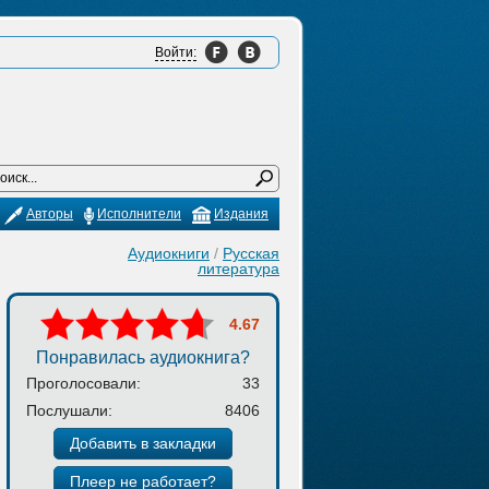
Войти:
Авторы
Исполнители
Издания
Аудиокниги
/
Русская
литература
4.67
Понравилась аудиокнига?
Проголосовали:
33
Послушали:
8406
Добавить в закладки
Плеер не работает?