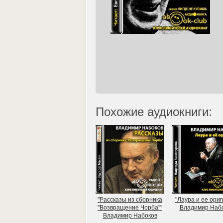
Похожие аудиокниги:
"Рассказы из сборника
"Лаура и ее ориг
"Возвращение Чорба""
Владимир Наб
Владимир Набоков