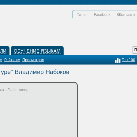
Twitter
Facebook
ВКонтакте
КЛИ
ОБУЧЕНИЕ ЯЗЫКАМ
у
Рейтингу
Просмотрам
Топ 100
атуре" Владимир Набоков
ить Flash-плеер