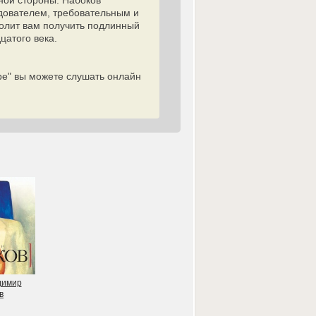
ной стороны. Набоков
дователем, требовательным и
олит вам получить подлинный
цатого века.
ре" вы можете слушать онлайн
димир
в