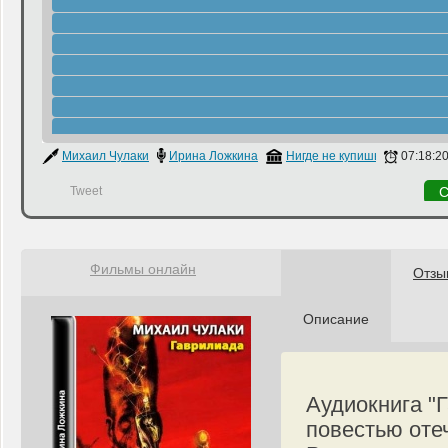
Михаил Чулаки
Ирина Ложкина
Нигде не купишь
07:18:2
Tweet
С
Фильмы онлайн
Отзы
Описание
Аудиокнига "
повестью оте