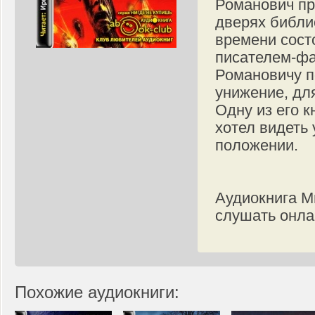
Романович пр
дверях библио
времени сост
писателем-фа
Романовичу п
унижение, для
Одну из его к
хотел видеть
положении.
Аудиокнига М
слушать онла
Похожие аудиокниги: