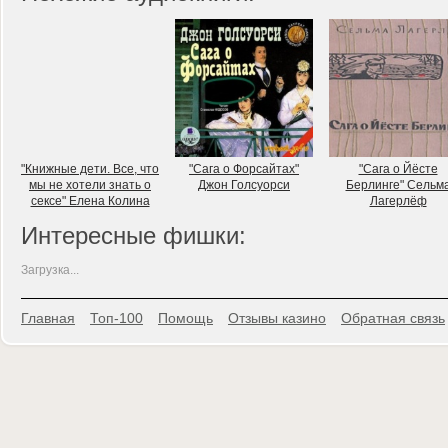
"Книжные дети. Все, что
"Сага о Форсайтах"
"Сага о Йёсте
мы не хотели знать о
Джон Голсуорси
Берлинге" Сельм
сексе" Елена Колина
Лагерлёф
Интересные фишки:
Загрузка...
Главная
Топ-100
Помощь
Отзывы казино
Обратная связь