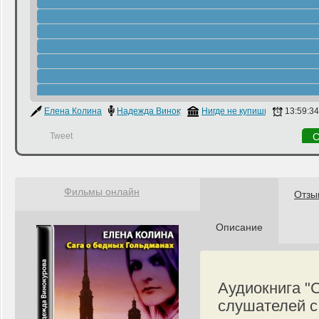
Елена Колина
Надежда Винокурова
Нигде не купишь
13:59:34
Tweet
С
Фильмы онлайн
Отзы
Описание
Аудиокнига "
слушателей с