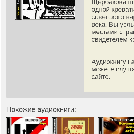
Щербакова п
одной кроват
советского н
века. Вы усл
местами стра
свидетелем к
Аудиокнигу Г
можете слуша
сайте.
Похожие аудиокниги: