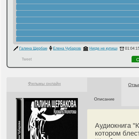
Галина Щербакова
Елена Чубарова
Нигде не купишь
01:04:1
Tweet
С
Фильмы онлайн
Отзы
Описание
Аудиокнига "
котором блес