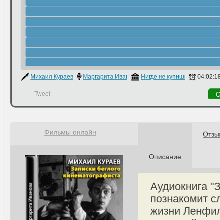
Михаил Кураев
Маргарита Иванова
Нигде не купишь
04:02:1
Tweet
С
Фильмы онлайн
Отзы
Описание
Аудиокнига "
познакомит с
жизни Ленфил