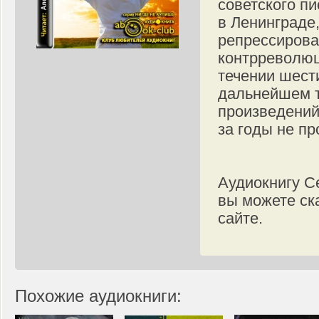
советского п
в Ленинграде
репрессирова
контрреволюц
течении шести
дальнейшем т
произведений
за годы не пр
Аудиокнигу С
вы можете ск
сайте.
Похожие аудиокниги: