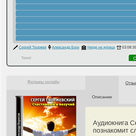
Сергей Тхоржевский
Александр Борисов
Нигде не купишь
03:08:3
Tweet
С
Фильмы онлайн
Отзы
Описание
Аудиокнига С
познакомит с