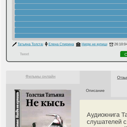
Татьяна Толстая
Елена Спирина
Нигде не купишь
26:10:0
Tweet
С
Фильмы онлайн
Отзы
Описание
Аудиокнига Т
слушателей с