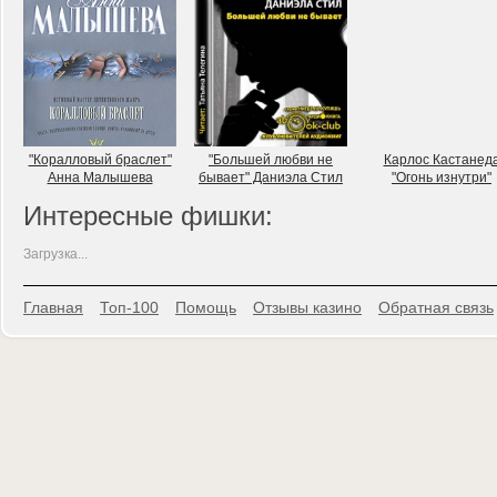
"Коралловый браслет"
"Большей любви не
Карлос Кастанед
Анна Малышева
бывает" Даниэла Стил
"Огонь изнутри"
Интересные фишки:
Загрузка...
Главная
Топ-100
Помощь
Отзывы казино
Обратная связь