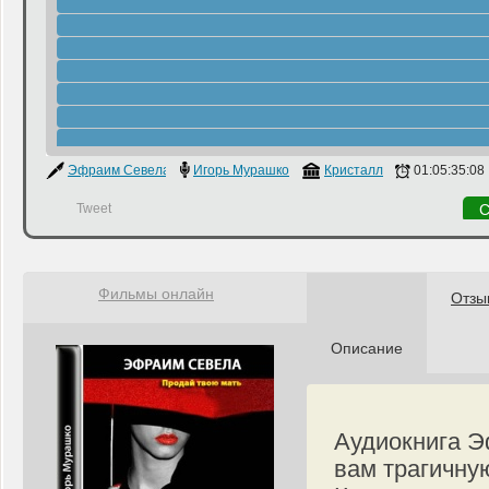
Эфраим Севела
Игорь Мурашко
Кристалл
01:05:35:08
Tweet
С
Фильмы онлайн
Отзы
Описание
Аудиокнига Э
вам трагичну