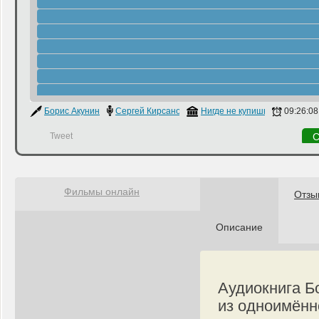
Борис Акунин
Сергей Кирсанов
Нигде не купишь
09:26:08
Tweet
С
Фильмы онлайн
Отзы
Описание
Аудиокнига Бо
из одноимённ