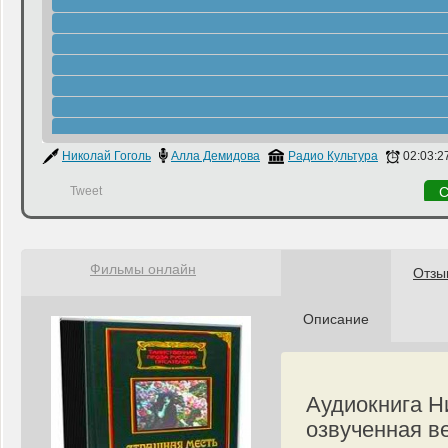
Николай Гоголь
Алла Демидова
Радио Культура
02:03:2
Tweet
С
Фильмы онлайн
Отзы
Описание
Аудиокнига Н
озвученная в