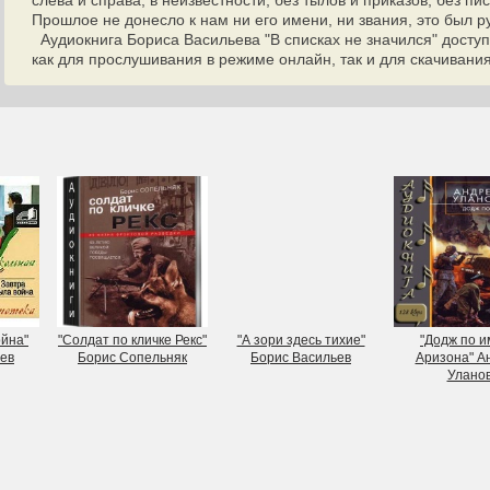
слева и справа, в неизвестности, без тылов и приказов, без пи
Прошлое не донесло к нам ни его имени, ни звания, это был ру
Аудиокнига Бориса Васильева "В списках не значился" досту
как для прослушивания в режиме онлайн, так и для скачивани
ойна"
"Солдат по кличке Рекс"
"А зори здесь тихие"
"Додж по 
ев
Борис Сопельняк
Борис Васильев
Аризона" А
Улано