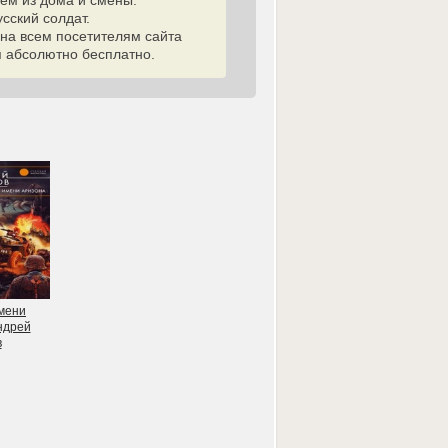
сем из дома и смены.
сский солдат.
пна всем посетителям сайта
я абсолютно бесплатно.
имени
ндрей
в