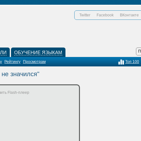
Twitter
Facebook
ВКонтакте
КЛИ
ОБУЧЕНИЕ ЯЗЫКАМ
у
Рейтингу
Просмотрам
Топ 100
 не значился"
ить Flash-плеер