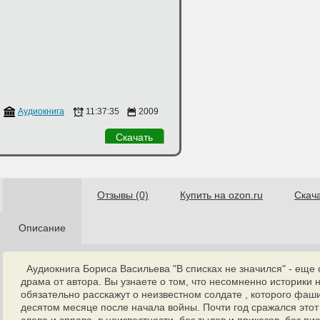
й
Аудиокнига
11:37:35
2009
Скачать
Отзывы (0)
Купить на ozon.ru
Скач
Описание
Аудиокнига Бориса Васильева "В списках не значился" - еще
драма от автора. Вы узнаете о том, что несомненно историки 
обязательно расскажут о неизвестном солдате , которого фаши
десятом месяце после начала войны. Почти год сражался этот 