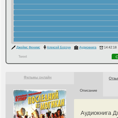
Джеймс Фенимор Купер
Алексей Борзунов
Аудиокнига
14:42:18
Tweet
С
Фильмы онлайн
Отзы
Описание
Аудиокнига Д