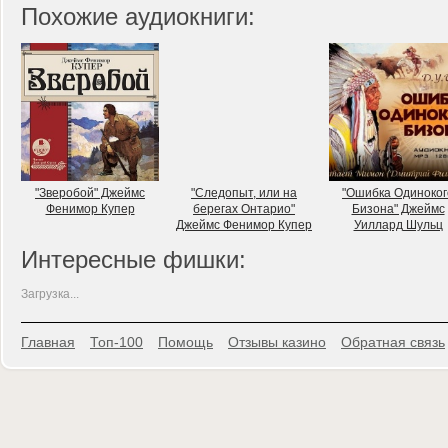
Похожие аудиокниги:
"Зверобой" Джеймс
"Следопыт, или на
"Ошибка Одиноког
Фенимор Купер
берегах Онтарио"
Бизона" Джеймс
Джеймс Фенимор Купер
Уиллард Шульц
Интересные фишки:
Загрузка...
Главная
Топ-100
Помощь
Отзывы казино
Обратная связь