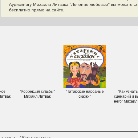
Аудиокнигу Михаила Литвака "Лечение любовью" вы можете сл
бесплатно прямо на сайте.
кое
"Коррекция судьбы"
"Татарские народные
"Как узнать
Литвак
Михаил Литвак
сказки"
сценарий и в
него" Михаил
 казино
Обратная связь