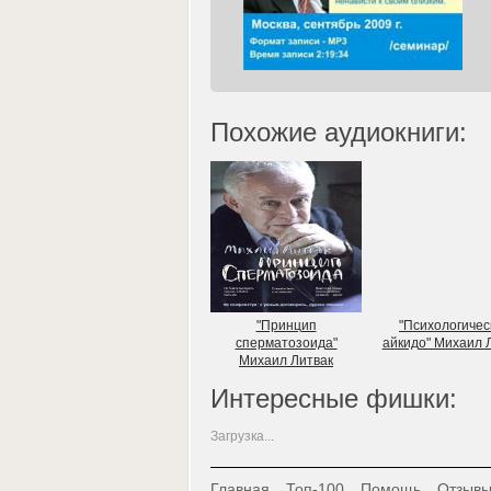
Похожие аудиокниги:
"Принцип
"Психологичес
сперматозоида"
айкидо" Михаил 
Михаил Литвак
Интересные фишки:
Загрузка...
Главная
Топ-100
Помощь
Отзывы