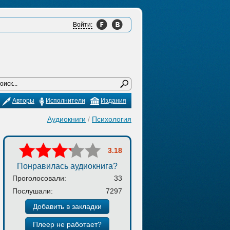
Войти:
Авторы
Исполнители
Издания
Аудиокниги
/
Психология
3.18
Понравилась аудиокнига?
Проголосовали:
33
Послушали:
7297
Добавить в закладки
Плеер не работает?