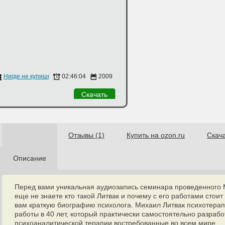
Нигде не купишь
02:46:04
2009
Скачать
Отзывы (1)
Купить на ozon.ru
Скач
Описание
Перед вами уникальная аудиозапись семинара проведенного 
еще не знаете кто такой Литвак и почему с его работами стои
вам краткую биографию психолога. Михаил Литвак психотерап
работы в 40 лет, который практически самостоятельно разра
психоаналитической терапии востребованные во всем мире.