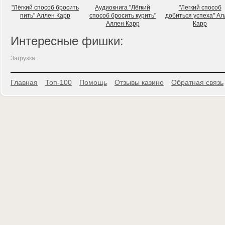
"Лёгкий способ бросить
Аудиокнига "Лёгкий
"Легкий способ
пить" Аллен Карр
способ бросить курить"
добиться успеха" А
Аллен Карр
Карр
Интересные фишки:
Загрузка...
Главная
Топ-100
Помощь
Отзывы казино
Обратная связь