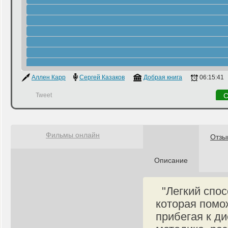
Аллен Карр
Сергей Казаков
Добрая книга
06:15:41
Tweet
С
Фильмы онлайн
Отзы
Описание
"Легкий спосо
которая помо
прибегая к д