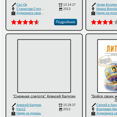
Сат-Ок
13:14:27
Уилки Коллин
Станислав Суплатович
2013
Ирина Вороб
Аудиокнига своими руками
Нигде не куп
Подробнее
"Снежная слепота" Алексей Калугин
"Бойся своих 
Л
Алексей Калугин
15:28:37
Fan12
2012
Нигде не купишь