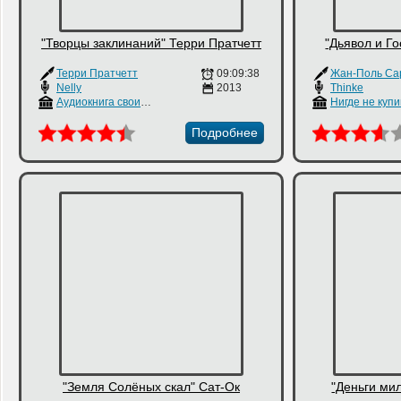
"Творцы заклинаний" Терри Пратчетт
"Дьявол и Г
Терри Пратчетт
09:09:38
Жан-Поль Са
Nelly
2013
Thinke
Аудиокнига своими руками
Нигде не куп
Подробнее
"Земля Солёных скал" Сат-Ок
"Деньги ми