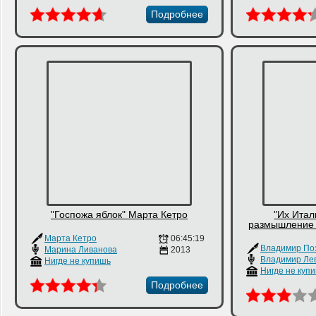
Подробнее
"Госпожа яблок" Марта Кетро
"Их Итал
размышление 
Марта Кетро
06:45:19
Владимир По
Марина Ливанова
2013
Владимир Ле
Нигде не купишь
Нигде не куп
Подробнее