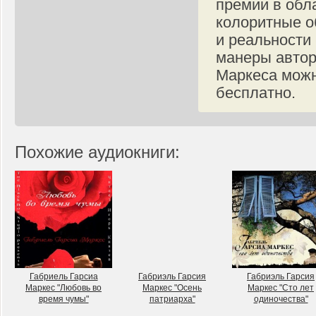
премии в обл
колоритные о
и реальности
манеры автор
Маркеса можн
бесплатно.
Похожие аудиокниги:
Габриель Гарсиа
Габриэль Гарсия
Габриэль Гарсия
Маркес "Любовь во
Маркес "Осень
Маркес "Сто лет
время чумы"
патриарха"
одиночества"