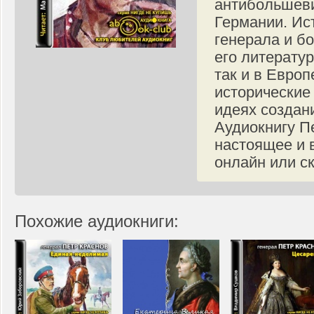
антибольшеви
Германии. Ис
генерала и б
его литерату
так и в Евро
исторические 
идеях создани
Аудиокнигу П
настоящее и 
онлайн или с
Похожие аудиокниги: