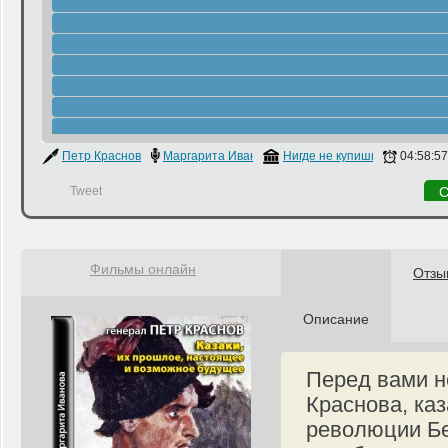
Петр Краснов
Маргарита Иванова
Нигде не купишь
04:58:57
Tweet
С
Фильмы онлайн
Отзы
Описание
Перед вами н
Краснова, ка
революции Бе