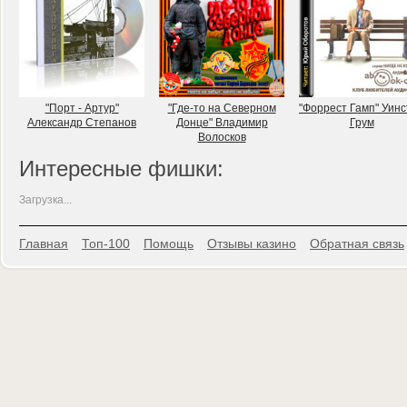
"Порт - Артур"
"Где-то на Северном
"Форрест Гамп" Уин
Александр Степанов
Донце" Владимир
Грум
Волосков
Интересные фишки:
Загрузка...
Главная
Топ-100
Помощь
Отзывы казино
Обратная связь