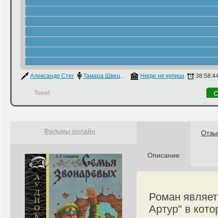
Александр Степанов
Тамара Швец
,
Галина Розинова
Нигде не купишь
38:58:4
Tweet
С
Фильмы онлайн
Отзы
Описание
Роман являет
Артур" в кото