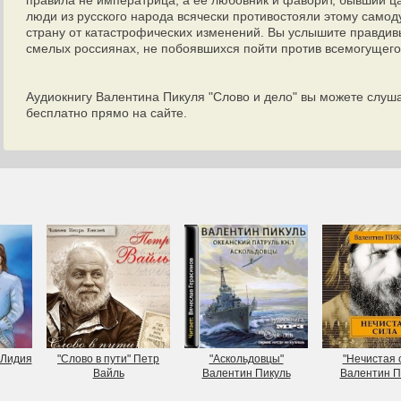
правила не императрица, а её любовник и фаворит, бывший ц
люди из русского народа всячески противостояли этому самод
страну от катастрофических изменений. Вы услышите правдив
смелых россиянах, не побоявшихся пойти против всемогущего
Аудиокнигу Валентина Пикуля "Слово и дело" вы можете слуша
бесплатно прямо на сайте.
 Лидия
"Слово в пути" Петр
"Аскольдовцы"
"Нечистая 
Вайль
Валентин Пикуль
Валентин П