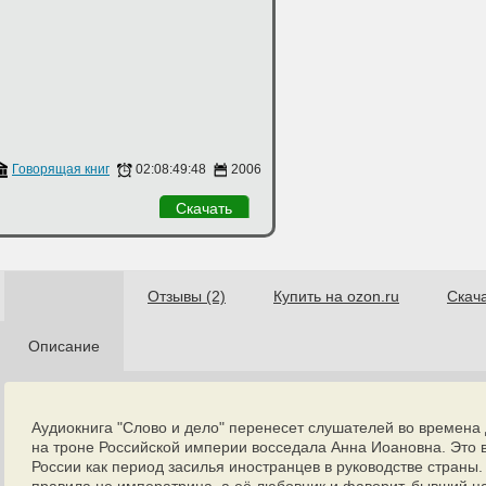
в
Говорящая книга
,
ИДДК
02:08:49:48
2006
Скачать
Отзывы (2)
Купить на ozon.ru
Скач
Описание
Аудиокнига "Слово и дело" перенесет слушателей во времена 
на троне Российской империи восседала Анна Иоановна. Это 
России как период засилья иностранцев в руководстве страны.