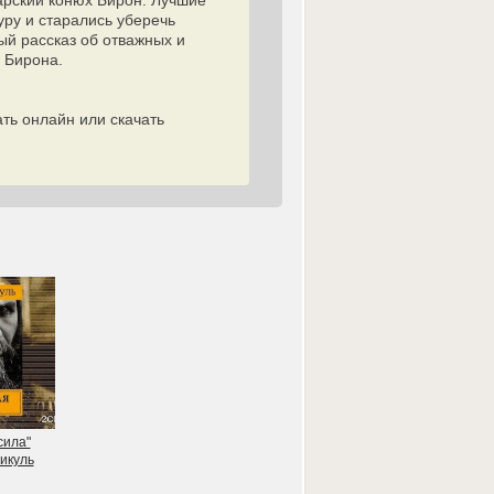
арский конюх Бирон. Лучшие
уру и старались уберечь
ый рассказ об отважных и
 Бирона.
ть онлайн или скачать
сила"
икуль