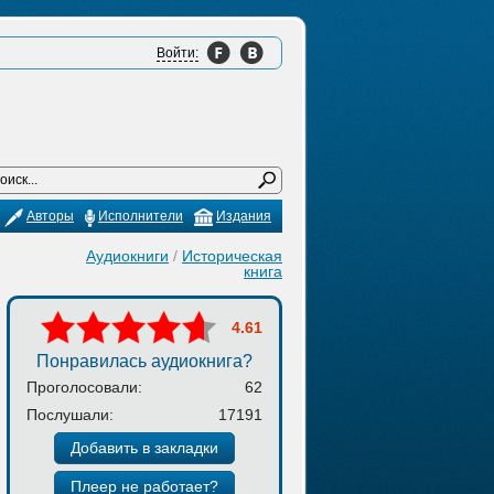
Войти:
Авторы
Исполнители
Издания
Аудиокниги
/
Историческая
книга
4.61
Понравилась аудиокнига?
Проголосовали:
62
Послушали:
17191
Добавить в закладки
Плеер не работает?