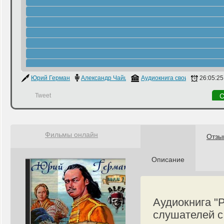
Юрий Герман
Александр Чайцын
Аудиокнига своими руками
26:05:25
Tweet
С
Фильмы онлайн
Отзы
Описание
Аудиокнига "
слушателей с