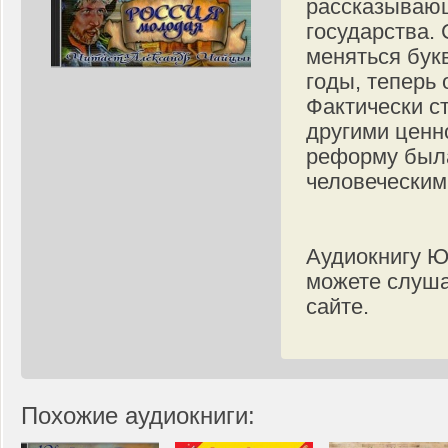
рассказывающ
государства. 
меняться бук
годы, теперь 
Фактически с
другими ценн
реформу была
человеческим
Аудиокнигу Ю
можете слуша
сайте.
Похожие аудиокниги: