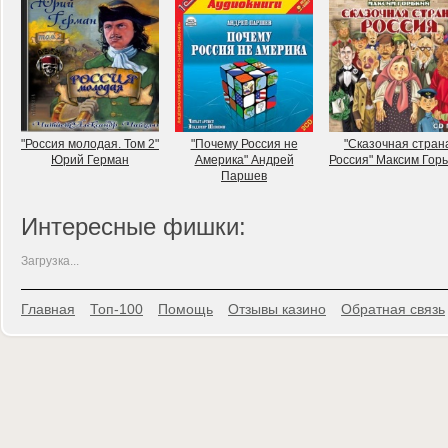
"Россия молодая. Том 2"
"Почему Россия не
"Сказочная стран
Юрий Герман
Америка" Андрей
Россия" Максим Гор
Паршев
Интересные фишки:
Загрузка...
Главная
Топ-100
Помощь
Отзывы казино
Обратная связь